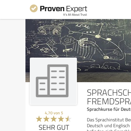
SPRACHSCH
FREMDSPR
Sprachkurse für Deuts
4,70
von
5
Das Sprachinstitut Be
SEHR GUT
Deutsch und Englisch 