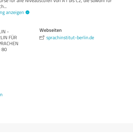
rse für alle Niveaustufen von A1 bis C2, die sowohl für
ch
...
ng anzeigen
Webseiten
IN -
LIN FÜR
sprachinstitut-berlin.de
PRACHEN
 80
en