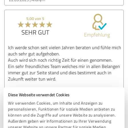
5,00 von 5
SEHR GUT
Empfehlung
Ich werde schon seit vielen Jahren beraten und fühle mich
auch sehr gut aufgehoben.
Auch wird sich noch richtig Zeit für einen genommen.
Ein sehr freundliches Team welches mir in allen Belangen
immer gut zur Seite stand und dies bestimmt auch in
Zukunft weiter tun wird.
Diese Webseite verwendet Cookies
Erfahrungsbericht & Bewertung zu:
Wir verwenden Cookies, um Inhalte und Anzeigen zu
Spreewald-Service Finanzberatung GmbH &
personalisieren, Funktionen für soziale Medien anbieten zu
Co. KG
können und die Zugriffe auf unsere Website zu analysieren.
Außerdem geben wir Informationen zu Ihrer Verwendung
01.09.2025
Anonym
unserer Website an unsere Partner für soziale Medien,