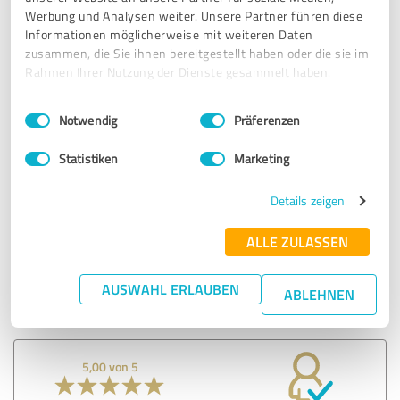
Werbung und Analysen weiter. Unsere Partner führen diese
Informationen möglicherweise mit weiteren Daten
5,00 von 5
zusammen, die Sie ihnen bereitgestellt haben oder die sie im
Rahmen Ihrer Nutzung der Dienste gesammelt haben.
SEHR GUT
Empfehlung
Einwilligungsauswahl
Impressum
|
Datenschutzbestimmungen
Notwendig
Präferenzen
Netter Kontakt und Beratung, ohne aufgezwunge
Statistiken
Marketing
Leistungen anzubieten
Details zeigen
Erfahrungsbericht & Bewertung zu:
Spreewald-Service Finanzberatung GmbH &
ALLE ZULASSEN
Co. KG
AUSWAHL ERLAUBEN
ABLEHNEN
05.08.2025
Anonym
5,00 von 5