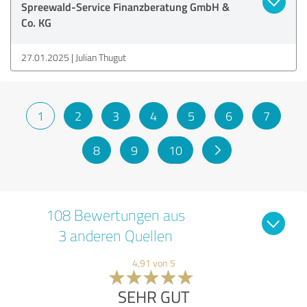
Spreewald-Service Finanzberatung GmbH &
Co. KG
27.01.2025
Julian Thugut
1
2
3
4
5
6
7
8
9
10
108 Bewertungen aus
3 anderen Quellen
4,91 von 5
SEHR GUT