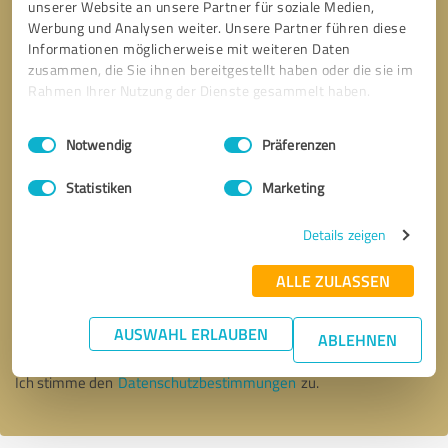
unserer Website an unsere Partner für soziale Medien,
Werbung und Analysen weiter. Unsere Partner führen diese
Informationen möglicherweise mit weiteren Daten
zusammen, die Sie ihnen bereitgestellt haben oder die sie im
Rahmen Ihrer Nutzung der Dienste gesammelt haben.
Einwilligungsauswahl
Impressum
|
Datenschutzbestimmungen
Notwendig
Präferenzen
Statistiken
Marketing
Details zeigen
Bitte um Rückruf
* Erforderliche Angaben
ALLE ZULASSEN
AUSWAHL ERLAUBEN
Nachricht senden
ABLEHNEN
Ich stimme den
Datenschutzbestimmungen
zu.