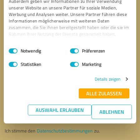
Außerdem geben wir Informationen zu Ihrer Verwendung
unserer Website an unsere Partner für soziale Medien,
Werbung und Analysen weiter. Unsere Partner führen diese
Informationen möglicherweise mit weiteren Daten
zusammen, die Sie ihnen bereitgestellt haben oder die sie im
Rahmen Ihrer Nutzung der Dienste gesammelt haben.
Einwilligungsauswahl
Impressum
|
Datenschutzbestimmungen
Notwendig
Präferenzen
Statistiken
Marketing
Details zeigen
ALLE ZULASSEN
Bitte um Rückruf
* Erforderliche Angaben
AUSWAHL ERLAUBEN
ABLEHNEN
Nachricht senden
Ich stimme den
Datenschutzbestimmungen
zu.