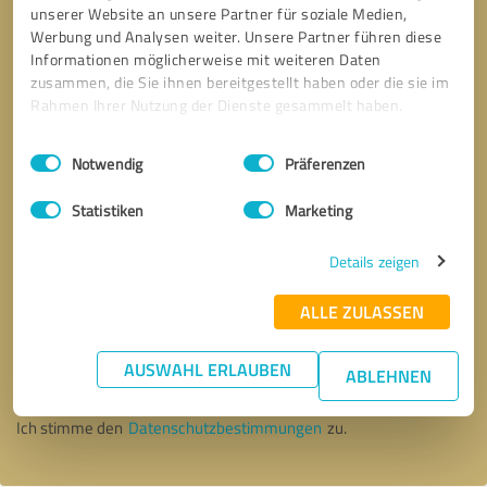
unserer Website an unsere Partner für soziale Medien,
Werbung und Analysen weiter. Unsere Partner führen diese
Informationen möglicherweise mit weiteren Daten
zusammen, die Sie ihnen bereitgestellt haben oder die sie im
Rahmen Ihrer Nutzung der Dienste gesammelt haben.
Einwilligungsauswahl
Impressum
|
Datenschutzbestimmungen
Notwendig
Präferenzen
Statistiken
Marketing
Details zeigen
ALLE ZULASSEN
Bitte um Rückruf
* Erforderliche Angaben
AUSWAHL ERLAUBEN
ABLEHNEN
Nachricht senden
Ich stimme den
Datenschutzbestimmungen
zu.