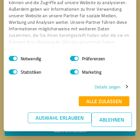
können und die Zugriffe auf unsere Website zu analysieren.
Außerdem geben wir Informationen zu Ihrer Verwendung
unserer Website an unsere Partner für soziale Medien,
Werbung und Analysen weiter. Unsere Partner führen diese
Informationen möglicherweise mit weiteren Daten
zusammen, die Sie ihnen bereitgestellt haben oder die sie im
Rahmen Ihrer Nutzung der Dienste gesammelt haben.
Einwilligungsauswahl
Impressum
|
Datenschutzbestimmungen
Notwendig
Präferenzen
Statistiken
Marketing
Details zeigen
ALLE ZULASSEN
Bitte um Rückruf
* Erforderliche Angaben
AUSWAHL ERLAUBEN
ABLEHNEN
Nachricht senden