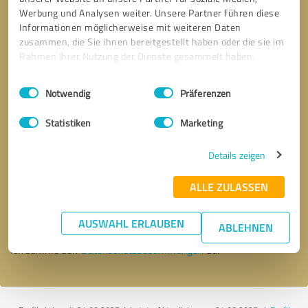
Werbung und Analysen weiter. Unsere Partner führen diese
Informationen möglicherweise mit weiteren Daten
zusammen, die Sie ihnen bereitgestellt haben oder die sie im
Rahmen Ihrer Nutzung der Dienste gesammelt haben.
Einwilligungsauswahl
Impressum
|
Datenschutzbestimmungen
Notwendig
Präferenzen
Statistiken
Marketing
Details zeigen
Bitte um Rückruf
* Erforderliche Angaben
ALLE ZULASSEN
Nachricht senden
AUSWAHL ERLAUBEN
ABLEHNEN
Ich stimme den
Datenschutzbestimmungen
zu.