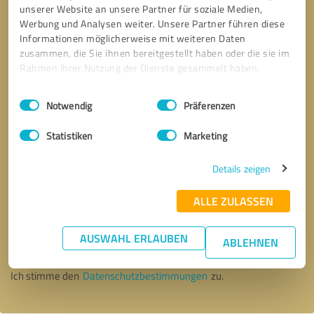
unserer Website an unsere Partner für soziale Medien,
Werbung und Analysen weiter. Unsere Partner führen diese
Informationen möglicherweise mit weiteren Daten
zusammen, die Sie ihnen bereitgestellt haben oder die sie im
Rahmen Ihrer Nutzung der Dienste gesammelt haben.
Einwilligungsauswahl
Impressum
|
Datenschutzbestimmungen
Notwendig
Präferenzen
Statistiken
Marketing
Details zeigen
ALLE ZULASSEN
Bitte um Rückruf
* Erforderliche Angaben
AUSWAHL ERLAUBEN
ABLEHNEN
Nachricht senden
Ich stimme den
Datenschutzbestimmungen
zu.