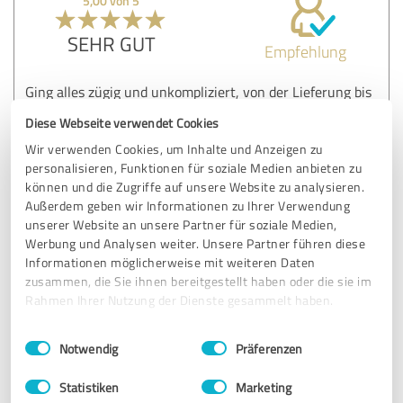
5,00 von 5
SEHR GUT
Empfehlung
Ging alles zügig und unkompliziert, von der Lieferung bis
zum Aufbau!
Diese Webseite verwendet Cookies
Wir verwenden Cookies, um Inhalte und Anzeigen zu
personalisieren, Funktionen für soziale Medien anbieten zu
Erfahrungsbericht & Bewertung zu:
können und die Zugriffe auf unsere Website zu analysieren.
stecker-kraftwerk DE GmbH
Außerdem geben wir Informationen zu Ihrer Verwendung
unserer Website an unsere Partner für soziale Medien,
18.07.2025
Anonym
Werbung und Analysen weiter. Unsere Partner führen diese
Informationen möglicherweise mit weiteren Daten
Kommentar von stecker-kraftwerk DE GmbH:
zusammen, die Sie ihnen bereitgestellt haben oder die sie im
Rahmen Ihrer Nutzung der Dienste gesammelt haben.
Herzlichen Dank für Ihre positive Rückmeldung!
Es freut uns sehr zu hören, dass alles zügig und
Einwilligungsauswahl
Impressum
|
Datenschutzbestimmungen
Notwendig
Präferenzen
unkompliziert ablief – genau das ist unser Anspruch.
Von der Lieferung bis zum Aufbau möchten wir
Statistiken
Marketing
unseren Kunden stets einen reibungslosen Ablauf