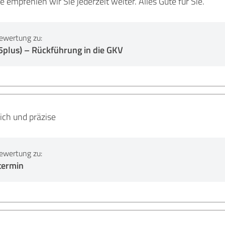
 empfehlen wir Sie jederzeit weiter. Alles Gute für Sie.
ewertung zu:
5plus) – Rückführung in die GKV
lich und präzise
ewertung zu:
termin