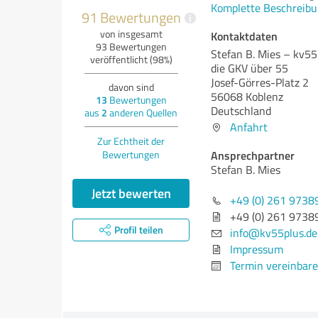
Komplette Beschreibu
91 Bewertungen
i
von insgesamt
Kontaktdaten
93 Bewertungen
Stefan B. Mies – kv55
veröffentlicht (98%)
die GKV über 55
Josef-Görres-Platz 2
davon sind
56068 Koblenz
13
Bewertungen
Deutschland
aus
2
anderen Quellen
Anfahrt
Zur Echtheit der
Ansprechpartner
Bewertungen
Stefan B. Mies
Jetzt bewerten
+49 (0) 261 9738
+49 (0) 261 9738
Profil teilen
info@kv55plus.de
Impressum
Termin vereinbar