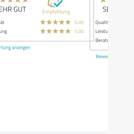
SEHR GUT
Empfehlung
lität
5,00
stungen
5,00
atung
5,00
ertung anzeigen