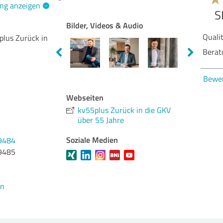
ng anzeigen
Bilder, Videos & Audio
Qua
plus Zurück in
Lei
Ber
Bew
Webseiten
kv55plus Zurück in die GKV
über 55 Jahre
Soziale Medien
9484
9485
en