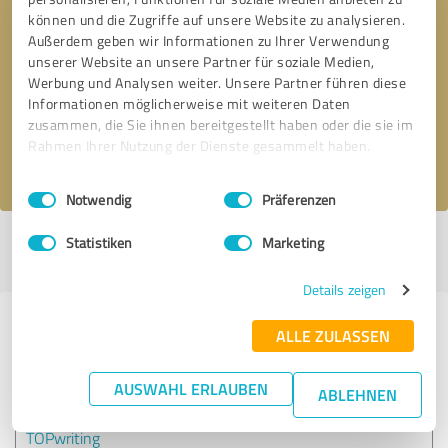
können und die Zugriffe auf unsere Website zu analysieren.
Außerdem geben wir Informationen zu Ihrer Verwendung
Bitte um Rückruf
* Erforderliche Angaben
unserer Website an unsere Partner für soziale Medien,
Werbung und Analysen weiter. Unsere Partner führen diese
Informationen möglicherweise mit weiteren Daten
Nachricht senden
zusammen, die Sie ihnen bereitgestellt haben oder die sie im
Rahmen Ihrer Nutzung der Dienste gesammelt haben.
Ich stimme den
Datenschutzbestimmungen
zu.
Einwilligungsauswahl
Impressum
|
Datenschutzbestimmungen
Notwendig
Präferenzen
Statistiken
Marketing
Profil aktiv seit 24.05.2019 |
Letzte Aktualisierung: 28.10.2019
|
Profil
melden
Details zeigen
Erfahrungen zu weiteren
ALLE ZULASSEN
Anbietern aus dem Bereich
Marketing
AUSWAHL ERLAUBEN
ABLEHNEN
TOPwriting