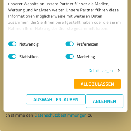
unserer Website an unsere Partner für soziale Medien,
Werbung und Analysen weiter. Unsere Partner führen diese
Informationen möglicherweise mit weiteren Daten
zusammen, die Sie ihnen bereitgestellt haben oder die sie im
Rahmen Ihrer Nutzung der Dienste gesammelt haben.
Einwilligungsauswahl
Impressum
|
Datenschutzbestimmungen
Notwendig
Präferenzen
Statistiken
Marketing
Details zeigen
ALLE ZULASSEN
Bitte um Rückruf
* Erforderliche Angaben
AUSWAHL ERLAUBEN
ABLEHNEN
Nachricht senden
Ich stimme den
Datenschutzbestimmungen
zu.