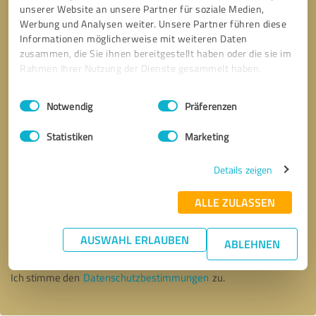
unserer Website an unsere Partner für soziale Medien,
Werbung und Analysen weiter. Unsere Partner führen diese
Informationen möglicherweise mit weiteren Daten
zusammen, die Sie ihnen bereitgestellt haben oder die sie im
Rahmen Ihrer Nutzung der Dienste gesammelt haben.
Einwilligungsauswahl
Impressum
|
Datenschutzbestimmungen
Notwendig
Präferenzen
Statistiken
Marketing
Details zeigen
ALLE ZULASSEN
Bitte um Rückruf
* Erforderliche Angaben
AUSWAHL ERLAUBEN
ABLEHNEN
Nachricht senden
Ich stimme den
Datenschutzbestimmungen
zu.