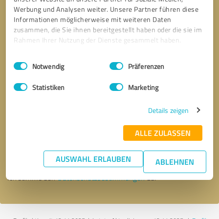
Werbung und Analysen weiter. Unsere Partner führen diese
Informationen möglicherweise mit weiteren Daten
zusammen, die Sie ihnen bereitgestellt haben oder die sie im
Rahmen Ihrer Nutzung der Dienste gesammelt haben.
Einwilligungsauswahl
Impressum
|
Datenschutzbestimmungen
Notwendig
Präferenzen
Statistiken
Marketing
Details zeigen
Bitte um Rückruf
* Erforderliche Angaben
ALLE ZULASSEN
Nachricht senden
AUSWAHL ERLAUBEN
ABLEHNEN
Ich stimme den
Datenschutzbestimmungen
zu.