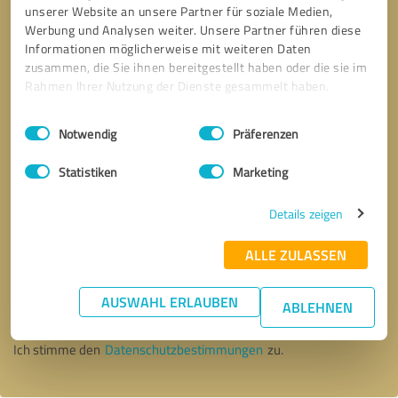
unserer Website an unsere Partner für soziale Medien,
Werbung und Analysen weiter. Unsere Partner führen diese
Informationen möglicherweise mit weiteren Daten
zusammen, die Sie ihnen bereitgestellt haben oder die sie im
Rahmen Ihrer Nutzung der Dienste gesammelt haben.
Einwilligungsauswahl
Impressum
|
Datenschutzbestimmungen
Notwendig
Präferenzen
Statistiken
Marketing
Details zeigen
ALLE ZULASSEN
Bitte um Rückruf
* Erforderliche Angaben
AUSWAHL ERLAUBEN
ABLEHNEN
Nachricht senden
Ich stimme den
Datenschutzbestimmungen
zu.