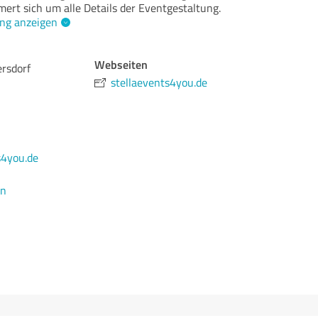
rt sich um alle Details der Eventgestaltung.
ng anzeigen
Webseiten
rsdorf
stellaevents4you.de
s4you.de
en