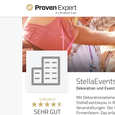
StellaEvent
Dekoration und Event
Mit Dekorationselemen
4,50
von
5
StellaEvents4you in 
Veranstaltungen. Der 
SEHR GUT
Firmenfeiern. Das erf