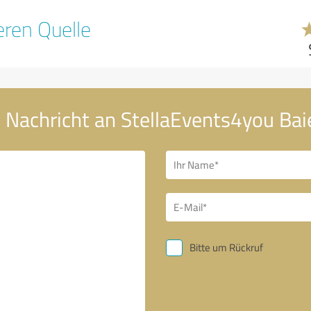
ren Quelle
 Nachricht an StellaEvents4you Bai
Bitte um Rückruf