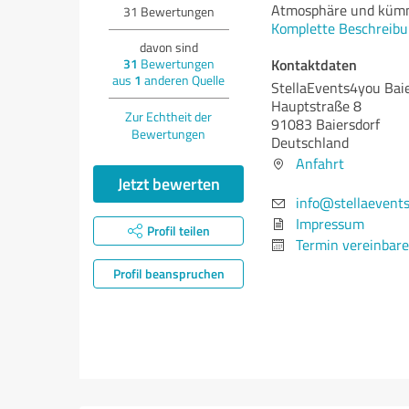
Atmosphäre und kümme
31
Bewertungen
Komplette Beschreibu
davon sind
Kontaktdaten
31
Bewertungen
aus
1
anderen Quelle
StellaEvents4you Baie
Hauptstraße 8
Zur Echtheit der
91083 Baiersdorf
Bewertungen
Deutschland
Anfahrt
Jetzt bewerten
info@stellaevent
Impressum
Profil teilen
Termin vereinbar
Profil beanspruchen