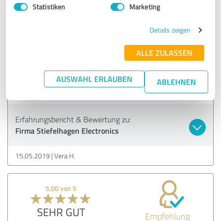
15.05.2019
ARAG Versicherungen Rhein-Sieg, Ulrich L.
Statistiken
Marketing
Details zeigen
5,00 von 5
ALLE ZULASSEN
SEHR GUT
Empfehlung
AUSWAHL ERLAUBEN
ABLEHNEN
Excellent service and very friendly and helpful contact.
Erfahrungsbericht & Bewertung zu:
Firma Stiefelhagen Electronics
15.05.2019
Vera H.
5,00 von 5
SEHR GUT
Empfehlung