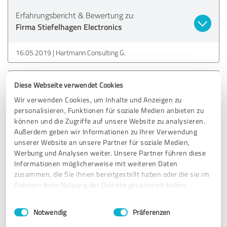
Erfahrungsbericht & Bewertung zu:
Firma Stiefelhagen Electronics
16.05.2019
Hartmann Consulting G.
Diese Webseite verwendet Cookies
5,00 von 5
Wir verwenden Cookies, um Inhalte und Anzeigen zu
SEHR GUT
personalisieren, Funktionen für soziale Medien anbieten zu
Empfehlung
können und die Zugriffe auf unsere Website zu analysieren.
Außerdem geben wir Informationen zu Ihrer Verwendung
Sehr kompetente und zuverlässige Beratung. Die Firma ist
unserer Website an unsere Partner für soziale Medien,
ein rundum sorglos Paket. Immer wieder gerne würden wir
Werbung und Analysen weiter. Unsere Partner führen diese
die Firma weiterempfehlen.
Informationen möglicherweise mit weiteren Daten
zusammen, die Sie ihnen bereitgestellt haben oder die sie im
Rahmen Ihrer Nutzung der Dienste gesammelt haben.
Erfahrungsbericht & Bewertung zu:
Firma Stiefelhagen Electronics
Einwilligungsauswahl
Impressum
|
Datenschutzbestimmungen
Notwendig
Präferenzen