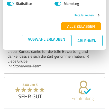
Statistiken
Marketing
Bewertung zu:
Details zeigen
Stone4you
ALLE ZULASSEN
21.11.2024
Anonym
AUSWAHL ERLAUBEN
ABLEHNEN
Kommentar von Stone4you:
Lieber Kunde, danke für die tolle Bewertung und
danke, dass sie sich die Zeit genommen haben. :-)
Liebe Grüße
Ihr Stone4you-Team
5,00 von 5
SEHR GUT
Empfehlung