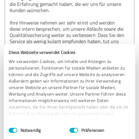
die Erfahrung gemacht haben, die wir uns für unsere
Kunden wünschen.
Ihre Hinweise nehmen wir sehr ernst und werden
diese intern besprechen, um unsere Abläufe sowie die
Qualitätssicherung weiter zu verbessern. Dass Sie den
Service als wenig kulant empfunden haben, tut uns
leid – wir möchten für unsere Kunden stets
Diese Webseite verwendet Cookies
lösungsorientiert und fair sein.
Wir verwenden Cookies, um Inhalte und Anzeigen zu
Wir würden uns freuen, wenn Sie uns weiterhin die
personalisieren, Funktionen für soziale Medien anbieten zu
Chance geben, Sie bei zukünftigen Projekten von
können und die Zugriffe auf unsere Website zu analysieren.
unserer Qualität zu überzeugen.
Außerdem geben wir Informationen zu Ihrer Verwendung
unserer Website an unsere Partner für soziale Medien,
Ihr Stone4you Team
Werbung und Analysen weiter. Unsere Partner führen diese
Informationen möglicherweise mit weiteren Daten
zusammen, die Sie ihnen bereitgestellt haben oder die sie im
Rahmen Ihrer Nutzung der Dienste gesammelt haben.
5,00 von 5
Einwilligungsauswahl
Impressum
|
Datenschutzbestimmungen
SEHR GUT
Notwendig
Präferenzen
Empfehlung