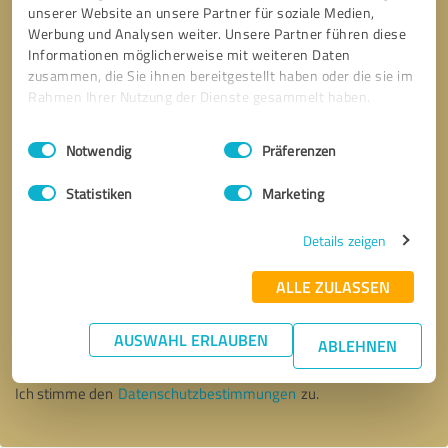
unserer Website an unsere Partner für soziale Medien,
Werbung und Analysen weiter. Unsere Partner führen diese
Informationen möglicherweise mit weiteren Daten
zusammen, die Sie ihnen bereitgestellt haben oder die sie im
Rahmen Ihrer Nutzung der Dienste gesammelt haben.
Einwilligungsauswahl
Impressum
|
Datenschutzbestimmungen
Notwendig
Präferenzen
Statistiken
Marketing
Details zeigen
ALLE ZULASSEN
Bitte um Rückruf
* Erforderliche Angaben
AUSWAHL ERLAUBEN
ABLEHNEN
Nachricht senden
Ich stimme den
Datenschutzbestimmungen
zu.