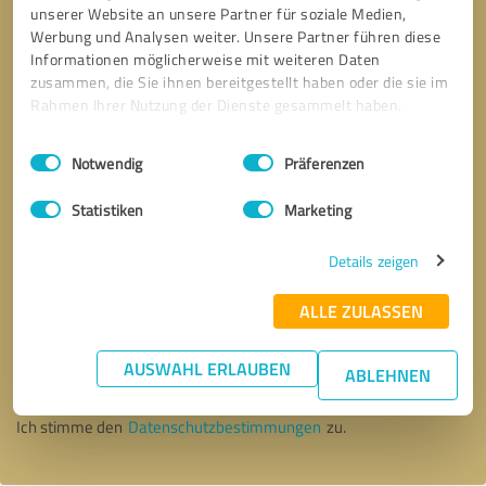
unserer Website an unsere Partner für soziale Medien,
Werbung und Analysen weiter. Unsere Partner führen diese
Informationen möglicherweise mit weiteren Daten
zusammen, die Sie ihnen bereitgestellt haben oder die sie im
Rahmen Ihrer Nutzung der Dienste gesammelt haben.
Einwilligungsauswahl
Impressum
|
Datenschutzbestimmungen
Notwendig
Präferenzen
Statistiken
Marketing
Details zeigen
ALLE ZULASSEN
Bitte um Rückruf
* Erforderliche Angaben
AUSWAHL ERLAUBEN
ABLEHNEN
Nachricht senden
Ich stimme den
Datenschutzbestimmungen
zu.