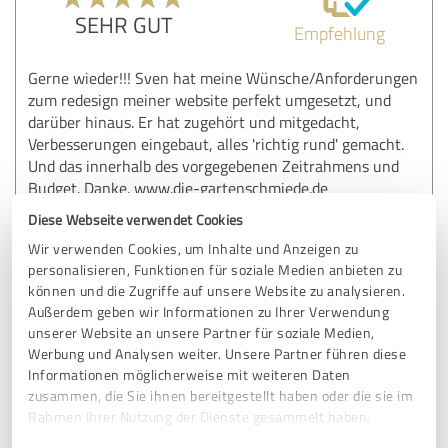
SEHR GUT
Empfehlung
Gerne wieder!!! Sven hat meine Wünsche/Anforderungen
zum redesign meiner website perfekt umgesetzt, und
darüber hinaus. Er hat zugehört und mitgedacht,
Verbesserungen eingebaut, alles 'richtig rund' gemacht.
Und das innerhalb des vorgegebenen Zeitrahmens und
Budget. Danke. www.die-gartenschmiede.de
Diese Webseite verwendet Cookies
Wir verwenden Cookies, um Inhalte und Anzeigen zu
Erfahrungsbericht & Bewertung zu:
personalisieren, Funktionen für soziale Medien anbieten zu
Sven Müller
können und die Zugriffe auf unsere Website zu analysieren.
Außerdem geben wir Informationen zu Ihrer Verwendung
28.03.2025
Anonym
unserer Website an unsere Partner für soziale Medien,
Werbung und Analysen weiter. Unsere Partner führen diese
Informationen möglicherweise mit weiteren Daten
5,00 von 5
zusammen, die Sie ihnen bereitgestellt haben oder die sie im
Rahmen Ihrer Nutzung der Dienste gesammelt haben.
SEHR GUT