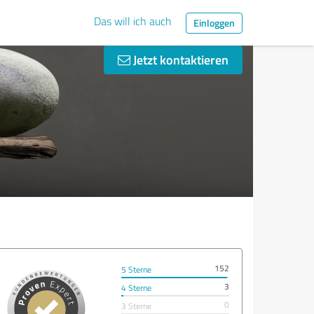
Das will ich auch
Einloggen
Jetzt kontaktieren
152
5 Sterne
3
4 Sterne
0
3 Sterne