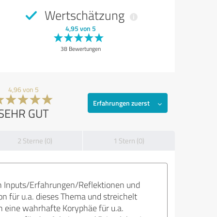
Wertschätzung
4,95 von 5
38 Bewertungen
4,96 von 5
Erfahrungen zuerst
SEHR GUT
2 Sterne (0)
1 Stern (0)
en Inputs/Erfahrungen/Reflektionen und
n für u.a. dieses Thema und streichelt
h eine wahrhafte Koryphäe für u.a.