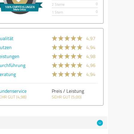
0
2 Sterne
0
1 Stern
ualität
4,97
utzen
4,94
eistungen
4,98
urchführung
4,96
eratung
4,94
undenservice
Preis / Leistung
EHR GUT (4,98)
SEHR GUT (5,00)