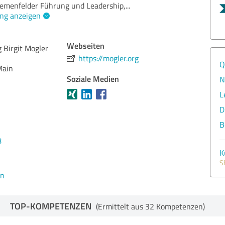
hemenfelder Führung und Leadership,
...
ng anzeigen
Webseiten
 Birgit Mogler
https://mogler.org
Q
Main
Soziale Medien
N
L
D
B
8
K
S
en
TOP-KOMPETENZEN
(Ermittelt aus 32 Kompetenzen)