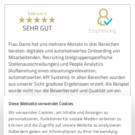
5,00 von 5
SEHR GUT
Empfehlung
Frau Dams hat uns mehrere Monate in drei Bereichen
beraten: digitales und automatisiertes Onboarding von
Mitarbeitenden, Recruiting (zielgruppenspezifische
Stellenausschreibungen) und People Analytics
(Aufbereitung eines steuerungsrelevanten,
automatisierten KPI Systems). In allen Bereichen wurden
aus unserer Sicht gradiose Ergebnissen erzielt: Als Beispiel
wurde nicht nur die Bewerberzahl und Qualität um ein
Vielfaches erhöht, sondern auch das Bewerber-Match
optimiert sowie die Fluktuationsquote nahhaltig gesenkt.
Diese Webseite verwendet Cookies
Der Kontakt war immer äußerst professionell, verbindlich
Wir verwenden Cookies, um Inhalte und Anzeigen zu
und kundenorientiert. Ich bin mir sicher, wir werden auch
personalisieren, Funktionen für soziale Medien anbieten zu
zu anderen Themen noch zusammen arbeiten. Vielen Dank
können und die Zugriffe auf unsere Website zu analysieren.
auch an dieser Stelle nochmal, Frau Dams.
Außerdem geben wir Informationen zu Ihrer Verwendung