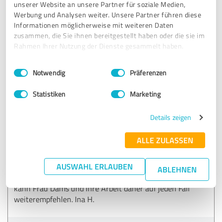
unserer Website an unsere Partner für soziale Medien,
Werbung und Analysen weiter. Unsere Partner führen diese
Erfahrungsbericht & Bewertung zu:
Informationen möglicherweise mit weiteren Daten
Tanja Dams - Consulting, Training, Coaching
zusammen, die Sie ihnen bereitgestellt haben oder die sie im
Rahmen Ihrer Nutzung der Dienste gesammelt haben.
07.02.2023
M.H.
Einwilligungsauswahl
Impressum
|
Datenschutzbestimmungen
Notwendig
Präferenzen
Statistiken
Marketing
5,00 von 5
SEHR GUT
Details zeigen
Empfehlung
ALLE ZULASSEN
Das Coaching von Frau Dams war eine sehr wertvolle
Erfahrung für mich. Ich fühlte mich kompetent und
AUSWAHL ERLAUBEN
liebevoll begleitet und das Ergebnis und der Nutzen für
ABLEHNEN
mich hat meine Erwartungen sogar noch übertroffen. Ich
kann Frau Dams und ihre Arbeit daher auf jeden Fall
weiterempfehlen. Ina H.