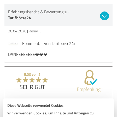
Erfahrungsbericht & Bewertung zu:
Tarifbörse24
20.04.2026
Romy F.
Kommentar von Tarifbörse24:
DANKEEEEEEE❤️❤️❤️
5,00 von 5
SEHR GUT
Empfehlung
Tarifbörse24 hat den Stromanbieterwechsel für mich
Diese Webseite verwendet Cookies
komplett übernommen. Der Kontakt war unkompliziert und
ich musste mich um nichts kümmern. Besonders praktisch
Wir verwenden Cookies, um Inhalte und Anzeigen zu