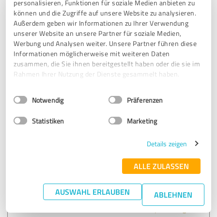
ist, dass Preissteigerungen automatisch gemeldet und
personalisieren, Funktionen für soziale Medien anbieten zu
bessere Angebote vorgeschlagen werden.
können und die Zugriffe auf unsere Website zu analysieren.
Außerdem geben wir Informationen zu Ihrer Verwendung
unserer Website an unsere Partner für soziale Medien,
Werbung und Analysen weiter. Unsere Partner führen diese
Erfahrungsbericht & Bewertung zu:
Informationen möglicherweise mit weiteren Daten
Tarifbörse24
zusammen, die Sie ihnen bereitgestellt haben oder die sie im
Rahmen Ihrer Nutzung der Dienste gesammelt haben.
17.04.2026
Anonym
Einwilligungsauswahl
Impressum
|
Datenschutzbestimmungen
Notwendig
Präferenzen
Kommentar von Tarifbörse24:
Statistiken
Marketing
Wir freuen uns auch über Bewertungen ohne
Absender und somit unbekannter Weise: VIELEN
LIEBEN DANK👍
Details zeigen
ALLE ZULASSEN
5,00 von 5
AUSWAHL ERLAUBEN
ABLEHNEN
SEHR GUT
Empfehlung