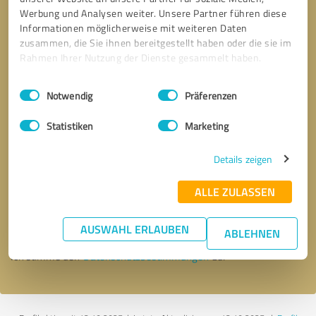
Werbung und Analysen weiter. Unsere Partner führen diese
Informationen möglicherweise mit weiteren Daten
zusammen, die Sie ihnen bereitgestellt haben oder die sie im
Rahmen Ihrer Nutzung der Dienste gesammelt haben.
Einwilligungsauswahl
Impressum
|
Datenschutzbestimmungen
Notwendig
Präferenzen
Statistiken
Marketing
Details zeigen
Bitte um Rückruf
* Erforderliche Angaben
ALLE ZULASSEN
Nachricht senden
AUSWAHL ERLAUBEN
ABLEHNEN
Ich stimme den
Datenschutzbestimmungen
zu.