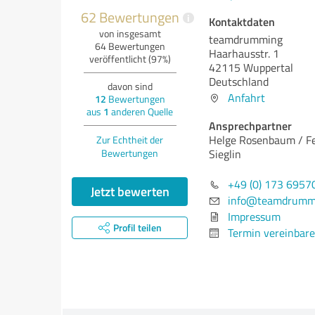
62 Bewertungen
i
Kontaktdaten
von insgesamt
teamdrumming
64 Bewertungen
Haarhausstr. 1
veröffentlicht (97%)
42115 Wuppertal
Deutschland
davon sind
Anfahrt
12
Bewertungen
aus
1
anderen Quelle
Ansprechpartner
Helge Rosenbaum / F
Zur Echtheit der
Bewertungen
Sieglin
+49 (0) 173 6957
Jetzt bewerten
info@teamdrumm
Impressum
Profil teilen
Termin vereinbar