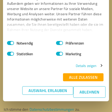
Außerdem geben wir Informationen zu Ihrer Verwendung
unserer Website an unsere Partner für soziale Medien,
Werbung und Analysen weiter. Unsere Partner führen diese
Informationen möglicherweise mit weiteren Daten
zusammen, die Sie ihnen bereitgestellt haben oder die sie im
Rahmen Ihrer Nutzung der Dienste gesammelt haben.
Einwilligungsauswahl
Impressum
|
Datenschutzbestimmungen
Notwendig
Präferenzen
Statistiken
Marketing
Details zeigen
ALLE ZULASSEN
Bitte um Rückruf
* Erforderliche Angaben
AUSWAHL ERLAUBEN
ABLEHNEN
Nachricht senden
Ich stimme den
Datenschutzbestimmungen
zu.