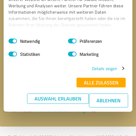
Werbung und Analysen weiter. Unsere Partner führen diese
Informationen möglicherweise mit weiteren Daten
zusammen, die Sie ihnen bereitgestellt haben oder die sie im
Rahmen Ihrer Nutzung der Dienste gesammelt haben.
Einwilligungsauswahl
Impressum
|
Datenschutzbestimmungen
Notwendig
Präferenzen
Statistiken
Marketing
Details zeigen
Bitte um Rückruf
* Erforderliche Angaben
ALLE ZULASSEN
Nachricht senden
AUSWAHL ERLAUBEN
ABLEHNEN
Ich stimme den
Datenschutzbestimmungen
zu.