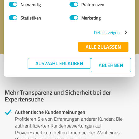
Einwilligungsauswahl
Impressum
|
Datenschutzbestimmungen
Notwendig
Präferenzen
Bitte um Rückruf
* Erforderliche Angaben
Statistiken
Marketing
Nachricht senden
Details zeigen
Ich stimme den
Datenschutzbestimmungen
zu.
ALLE ZULASSEN
AUSWAHL ERLAUBEN
ABLEHNEN
Profil aktiv seit 07.06.2018 |
Letzte Aktualisierung: 23.05.2019
|
Profil
melden
Mehr Transparenz und Sicherheit bei der
Expertensuche
Authentische Kundenmeinungen
Profitieren Sie von Erfahrungen anderer Kunden: Die
authentifizierten Kundenbewertungen auf
ProvenExpert.com helfen Ihnen bei der Wahl eines