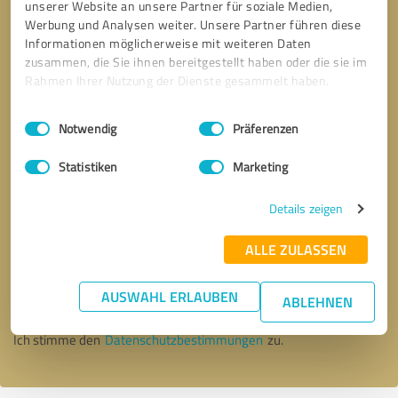
unserer Website an unsere Partner für soziale Medien,
Werbung und Analysen weiter. Unsere Partner führen diese
Informationen möglicherweise mit weiteren Daten
zusammen, die Sie ihnen bereitgestellt haben oder die sie im
Rahmen Ihrer Nutzung der Dienste gesammelt haben.
Einwilligungsauswahl
Impressum
|
Datenschutzbestimmungen
Notwendig
Präferenzen
Statistiken
Marketing
Details zeigen
Bitte um Rückruf
* Erforderliche Angaben
ALLE ZULASSEN
AUSWAHL ERLAUBEN
Nachricht senden
ABLEHNEN
Ich stimme den
Datenschutzbestimmungen
zu.