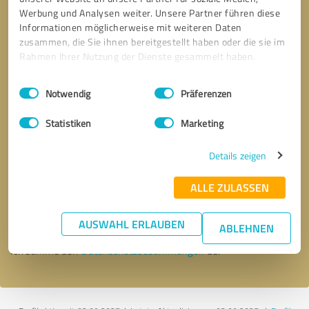
Werbung und Analysen weiter. Unsere Partner führen diese
Informationen möglicherweise mit weiteren Daten
zusammen, die Sie ihnen bereitgestellt haben oder die sie im
Rahmen Ihrer Nutzung der Dienste gesammelt haben.
Einwilligungsauswahl
Impressum
|
Datenschutzbestimmungen
Notwendig
Präferenzen
Statistiken
Marketing
Details zeigen
Bitte um Rückruf
* Erforderliche Angaben
ALLE ZULASSEN
Nachricht senden
AUSWAHL ERLAUBEN
ABLEHNEN
Ich stimme den
Datenschutzbestimmungen
zu.