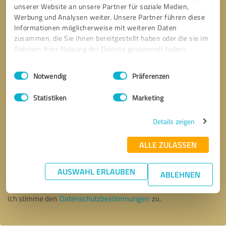
unserer Website an unsere Partner für soziale Medien,
Werbung und Analysen weiter. Unsere Partner führen diese
Informationen möglicherweise mit weiteren Daten
zusammen, die Sie ihnen bereitgestellt haben oder die sie im
Rahmen Ihrer Nutzung der Dienste gesammelt haben.
Einwilligungsauswahl
Impressum
|
Datenschutzbestimmungen
Notwendig
Präferenzen
Statistiken
Marketing
Details zeigen
ALLE ZULASSEN
Bitte um Rückruf
* Erforderliche Angaben
AUSWAHL ERLAUBEN
ABLEHNEN
Nachricht senden
Ich stimme den
Datenschutzbestimmungen
zu.