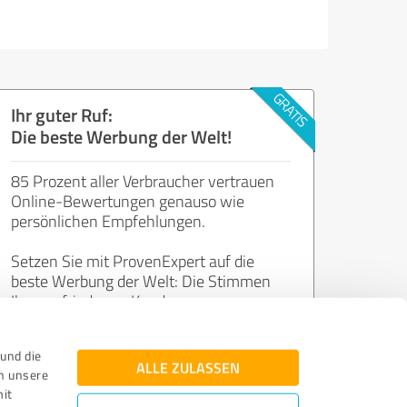
Ihr guter Ruf:
Die beste Werbung der Welt!
85 Prozent aller Verbraucher vertrauen
Online-Bewertungen genauso wie
persönlichen Empfehlungen.
Setzen Sie mit ProvenExpert auf die
beste Werbung der Welt: Die Stimmen
Ihrer zufriedenen Kunden.
und die
Jetzt kostenlos starten
ALLE ZULASSEN
n unsere
mit