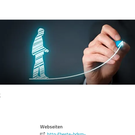
8
Webseiten
http://beste-bdsm-