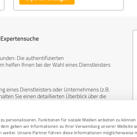
r Expertensuche
unden: Die authentifizierten
helfen Ihnen bei der Wahl eines Dienstleisters
ng eines Dienstleisters oder Unternehmens (z.B.
lten Sie einen detaillierten Überblick über die
len Bereichen.
zu personalisieren, Funktionen für soziale Medien anbieten zu können 
, unabhängig und neutral. Bewertungen von
erdem geben wir Informationen zu Ihrer Verwendung unserer Website a
gekauft werden und sind weder finanziell noch
n weiter. Unsere Partner führen diese Informationen möglicherweise 