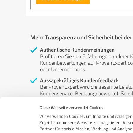
Mehr Transparenz und Sicherheit bei de
Authentische Kundenmeinungen
Profitieren Sie von Erfahrungen anderer K
Kundenbewertungen auf ProvenExpert.com 
oder Unternehmens.
Aussagekräftiges Kundenfeedback
Bei ProvenExpert wird die gesamte Leistu
Kundenservice, Beratung) bewertet. So erha
Service- und Dienstleistungsqualität in al
Diese Webseite verwendet Cookies
Unabhängige Bewertungen
Wir verwenden Cookies, um Inhalte und Anzeigen 
ProvenExpert ist grundsätzlich kostenlos
Zugriffe auf unsere Website zu analysieren. Auß
Kunden erfolgen freiwillig, können nicht 
Partner für soziale Medien, Werbung und Analyse
anderweitig beeinflussbar.