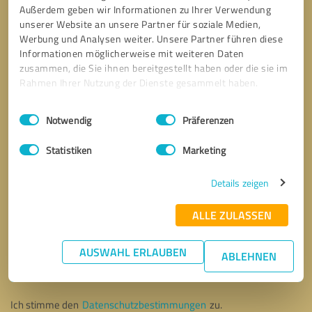
Außerdem geben wir Informationen zu Ihrer Verwendung
unserer Website an unsere Partner für soziale Medien,
Werbung und Analysen weiter. Unsere Partner führen diese
Informationen möglicherweise mit weiteren Daten
zusammen, die Sie ihnen bereitgestellt haben oder die sie im
Rahmen Ihrer Nutzung der Dienste gesammelt haben.
Einwilligungsauswahl
Impressum
|
Datenschutzbestimmungen
Notwendig
Präferenzen
Statistiken
Marketing
Details zeigen
ALLE ZULASSEN
Bitte um Rückruf
* Erforderliche Angaben
AUSWAHL ERLAUBEN
ABLEHNEN
Nachricht senden
Ich stimme den
Datenschutzbestimmungen
zu.