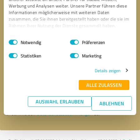
Werbung und Analysen weiter. Unsere Partner führen diese
Informationen möglicherweise mit weiteren Daten
zusammen, die Sie ihnen bereitgestellt haben oder die sie im
Rahmen Ihrer Nutzung der Dienste gesammelt haben.
Einwilligungsauswahl
Impressum
|
Datenschutzbestimmungen
Notwendig
Präferenzen
Statistiken
Marketing
Details zeigen
Bitte um Rückruf
* Erforderliche Angaben
ALLE ZULASSEN
Nachricht senden
AUSWAHL ERLAUBEN
ABLEHNEN
Ich stimme den
Datenschutzbestimmungen
zu.