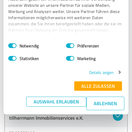
unserer Website an unsere Partner für soziale Medien,
SEHR GUT
Empfehlung
Werbung und Analysen weiter. Unsere Partner führen diese
Informationen möglicherweise mit weiteren Daten
zusammen, die Sie ihnen bereitgestellt haben oder die sie im
Rahmen Ihrer Nutzung der Dienste gesammelt haben.
Bewertung zu:
tillherrmann Immobilienservices e.K.
Einwilligungsauswahl
Impressum
|
Datenschutzbestimmungen
Notwendig
Präferenzen
25.03.2026
Anonym
Statistiken
Marketing
Details zeigen
5,00 von 5
ALLE ZULASSEN
SEHR GUT
Empfehlung
AUSWAHL ERLAUBEN
ABLEHNEN
Bewertung zu:
tillherrmann Immobilienservices e.K.