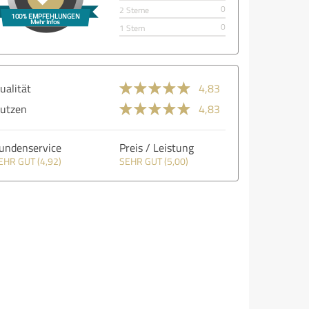
0
2 Sterne
0
1 Stern
ualität
4,83
utzen
4,83
undenservice
Preis / Leistung
EHR GUT (4,92)
SEHR GUT (5,00)