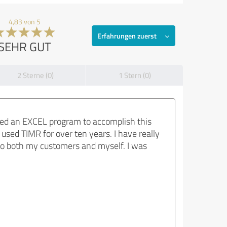
4,83 von 5
Erfahrungen zuerst
SEHR GUT
2 Sterne (0)
1 Stern (0)
oped an EXCEL program to accomplish this
used TIMR for over ten years. I have really
ly to both my customers and myself. I was