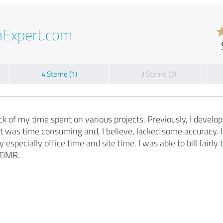
nExpert.com
4 Sterne (1)
3 Sterne (0)
ck of my time spent on various projects. Previously, I devel
 was time consuming and, I believe, lacked some accuracy. I 
ty especially office time and site time. I was able to bill fair
 TIMR.