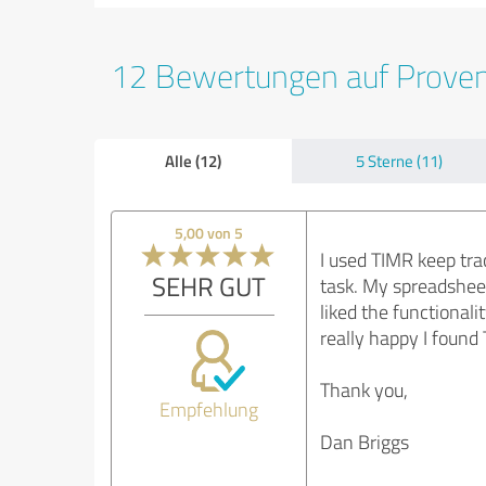
12 Bewertungen auf Prove
Alle (12)
5 Sterne (11)
5,00 von 5
I used TIMR keep tra
SEHR GUT
task. My spreadsheet
liked the functionali
really happy I found
Thank you,
Empfehlung
Dan Briggs