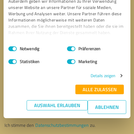
Außerdem geben wir Informationen zu Ihrer Verwendung
unserer Website an unsere Partner für soziale Medien,
Werbung und Analysen weiter. Unsere Partner führen diese
Informationen möglicherweise mit weiteren Daten
zusammen, die Sie ihnen bereitgestellt haben oder die sie im
Rahmen Ihrer Nutzung der Dienste gesammelt haben.
Einwilligungsauswahl
Impressum
|
Datenschutzbestimmungen
Notwendig
Präferenzen
Statistiken
Marketing
Details zeigen
ALLE ZULASSEN
Bitte um Rückruf
* Erforderliche Angaben
AUSWAHL ERLAUBEN
ABLEHNEN
Nachricht senden
Ich stimme den
Datenschutzbestimmungen
zu.