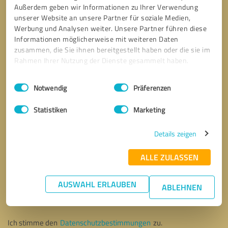
Außerdem geben wir Informationen zu Ihrer Verwendung
unserer Website an unsere Partner für soziale Medien,
Werbung und Analysen weiter. Unsere Partner führen diese
Informationen möglicherweise mit weiteren Daten
zusammen, die Sie ihnen bereitgestellt haben oder die sie im
Rahmen Ihrer Nutzung der Dienste gesammelt haben.
Einwilligungsauswahl
Impressum
|
Datenschutzbestimmungen
Notwendig
Präferenzen
Statistiken
Marketing
Details zeigen
ALLE ZULASSEN
Bitte um Rückruf
* Erforderliche Angaben
AUSWAHL ERLAUBEN
ABLEHNEN
Nachricht senden
Ich stimme den
Datenschutzbestimmungen
zu.