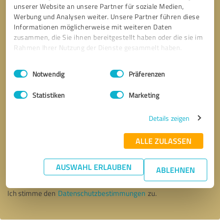
unserer Website an unsere Partner für soziale Medien,
Werbung und Analysen weiter. Unsere Partner führen diese
Informationen möglicherweise mit weiteren Daten
zusammen, die Sie ihnen bereitgestellt haben oder die sie im
Rahmen Ihrer Nutzung der Dienste gesammelt haben.
Einwilligungsauswahl
Impressum
|
Datenschutzbestimmungen
Notwendig
Präferenzen
Statistiken
Marketing
Details zeigen
ALLE ZULASSEN
Bitte um Rückruf
* Erforderliche Angaben
AUSWAHL ERLAUBEN
ABLEHNEN
Nachricht senden
Ich stimme den
Datenschutzbestimmungen
zu.