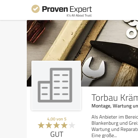
Torbau Krä
Montage, Wartung un
Als Anbieter im Berei
4,00
von
5
Blankenburg und Greiz
Wartung und Reparatu
GUT
Eine große
...