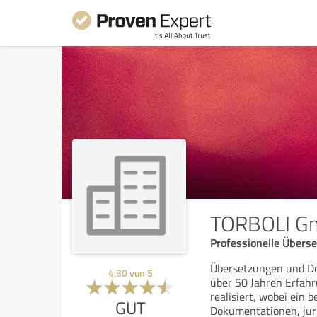
TORBOLI G
Professionelle Übers
Übersetzungen und D
4,30
von
5
über 50 Jahren Erfah
realisiert, wobei ein
GUT
Dokumentationen, juri