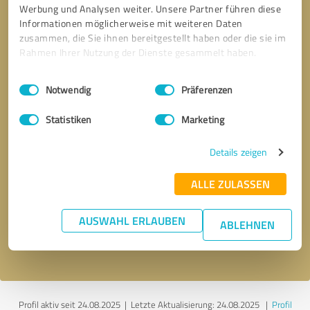
Werbung und Analysen weiter. Unsere Partner führen diese
Informationen möglicherweise mit weiteren Daten
zusammen, die Sie ihnen bereitgestellt haben oder die sie im
Rahmen Ihrer Nutzung der Dienste gesammelt haben.
Einwilligungsauswahl
Impressum
|
Datenschutzbestimmungen
Notwendig
Präferenzen
Statistiken
Marketing
Details zeigen
Bitte um Rückruf
* Erforderliche Angaben
ALLE ZULASSEN
Nachricht senden
AUSWAHL ERLAUBEN
ABLEHNEN
Ich stimme den
Datenschutzbestimmungen
zu.
Profil aktiv seit 24.08.2025 |
Letzte Aktualisierung: 24.08.2025
|
Profil