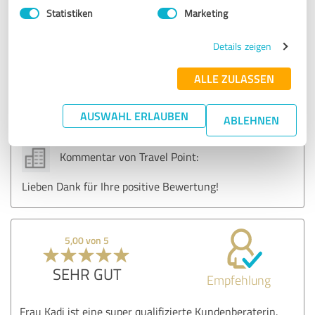
passende Angebot in verschiedenen Varianten. 100%
Statistiken
Marketing
empfehlenswert!!!
Details zeigen
Erfahrungsbericht & Bewertung zu:
ALLE ZULASSEN
Travel Point
AUSWAHL ERLAUBEN
ABLEHNEN
09.11.2025
Anonym
Kommentar von Travel Point:
Lieben Dank für Ihre positive Bewertung!
5,00 von 5
SEHR GUT
Empfehlung
Frau Kadi ist eine super qualifizierte Kundenberaterin.