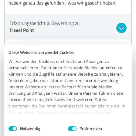
haben genau das gefunden , was wir gesucht haben!
Erfahrungsbericht & Bewertung zu:
Travel Point
10.11.2025
Anonym
Diese Webseite verwendet Cookies
Kommentar von Travel Point:
Wir verwenden Cookies, um Inhalte und Anzeigen zu
personalisieren, Funktionen für soziale Medien anbieten zu
Danke für die tolle Bewertung!
können und die Zugriffe auf unsere Website zu analysieren.
Außerdem geben wir Informationen zu Ihrer Verwendung
unserer Website an unsere Partner für soziale Medien,
Werbung und Analysen weiter. Unsere Partner führen diese
5,00 von 5
Informationen möglicherweise mit weiteren Daten
zusammen, die Sie ihnen bereitgestellt haben oder die sie im
SEHR GUT
Empfehlung
Rahmen Ihrer Nutzung der Dienste gesammelt haben.
Einwilligungsauswahl
Impressum
|
Datenschutzbestimmungen
Frau Kadi ist professionell und kompetent, erkennt die
Notwendig
Präferenzen
Bedürfnisse des Kunden gut und findet schnell das