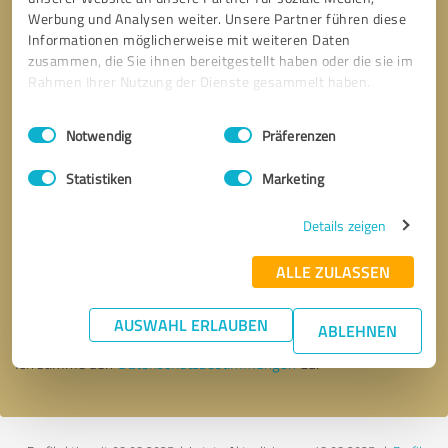
Werbung und Analysen weiter. Unsere Partner führen diese
Informationen möglicherweise mit weiteren Daten
zusammen, die Sie ihnen bereitgestellt haben oder die sie im
Rahmen Ihrer Nutzung der Dienste gesammelt haben.
Einwilligungsauswahl
Impressum
|
Datenschutzbestimmungen
Notwendig
Präferenzen
Statistiken
Marketing
Details zeigen
Bitte um Rückruf
* Erforderliche Angaben
ALLE ZULASSEN
Nachricht senden
AUSWAHL ERLAUBEN
ABLEHNEN
Ich stimme den
Datenschutzbestimmungen
zu.