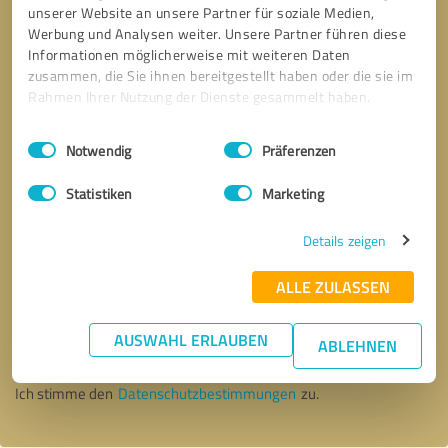
unserer Website an unsere Partner für soziale Medien,
Werbung und Analysen weiter. Unsere Partner führen diese
Informationen möglicherweise mit weiteren Daten
zusammen, die Sie ihnen bereitgestellt haben oder die sie im
Rahmen Ihrer Nutzung der Dienste gesammelt haben.
Einwilligungsauswahl
Impressum
|
Datenschutzbestimmungen
Notwendig
Präferenzen
Statistiken
Marketing
Details zeigen
ALLE ZULASSEN
Bitte um Rückruf
* Erforderliche Angaben
AUSWAHL ERLAUBEN
ABLEHNEN
Nachricht senden
Ich stimme den
Datenschutzbestimmungen
zu.