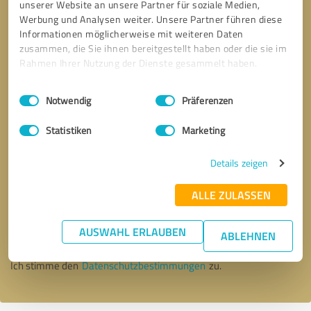
unserer Website an unsere Partner für soziale Medien,
Werbung und Analysen weiter. Unsere Partner führen diese
Informationen möglicherweise mit weiteren Daten
zusammen, die Sie ihnen bereitgestellt haben oder die sie im
Rahmen Ihrer Nutzung der Dienste gesammelt haben.
Einwilligungsauswahl
Impressum
|
Datenschutzbestimmungen
Notwendig
Präferenzen
Statistiken
Marketing
Details zeigen
Bitte um Rückruf
* Erforderliche Angaben
ALLE ZULASSEN
AUSWAHL ERLAUBEN
Nachricht senden
ABLEHNEN
Ich stimme den
Datenschutzbestimmungen
zu.