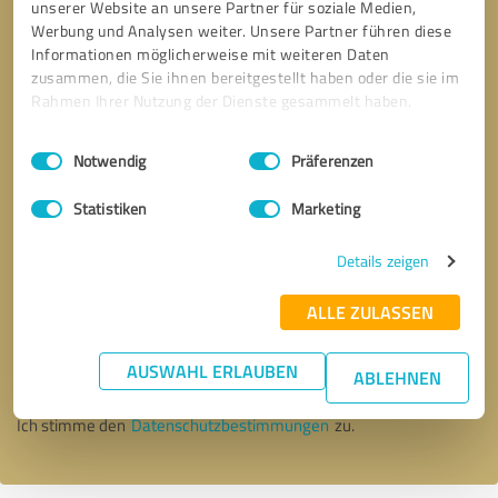
unserer Website an unsere Partner für soziale Medien,
Werbung und Analysen weiter. Unsere Partner führen diese
Informationen möglicherweise mit weiteren Daten
zusammen, die Sie ihnen bereitgestellt haben oder die sie im
Rahmen Ihrer Nutzung der Dienste gesammelt haben.
Einwilligungsauswahl
Impressum
|
Datenschutzbestimmungen
Notwendig
Präferenzen
Statistiken
Marketing
Details zeigen
Bitte um Rückruf
* Erforderliche Angaben
ALLE ZULASSEN
AUSWAHL ERLAUBEN
Nachricht senden
ABLEHNEN
Ich stimme den
Datenschutzbestimmungen
zu.