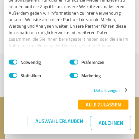
können und die Zugriffe auf unsere Website zu analysieren.
15 Bewertungen aus
Außerdem geben wir Informationen zu Ihrer Verwendung
2 anderen Quellen
unserer Website an unsere Partner für soziale Medien,
Werbung und Analysen weiter. Unsere Partner führen diese
5,00 von 5
Informationen möglicherweise mit weiteren Daten
zusammen, die Sie ihnen bereitgestellt haben oder die sie im
SEHR GUT
Rahmen Ihrer Nutzung der Dienste gesammelt haben.
Einwilligungsauswahl
Impressum
|
Datenschutzbestimmungen
Notwendig
Präferenzen
Jetzt bewerten
Statistiken
Marketing
Profil teilen
Details zeigen
ALLE ZULASSEN
Ihre Nachricht an T&S Reinigung
AUSWAHL ERLAUBEN
ABLEHNEN