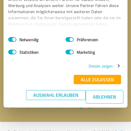
Werbung und Analysen weiter. Unsere Partner führen diese
Informationen möglicherweise mit weiteren Daten
zusammen, die Sie ihnen bereitgestellt haben oder die sie im
Rahmen Ihrer Nutzung der Dienste gesammelt haben.
Einwilligungsauswahl
Impressum
|
Datenschutzbestimmungen
Notwendig
Präferenzen
Statistiken
Marketing
Details zeigen
Bitte um Rückruf
* Erforderliche Angaben
ALLE ZULASSEN
Nachricht senden
AUSWAHL ERLAUBEN
ABLEHNEN
Ich stimme den
Datenschutzbestimmungen
zu.